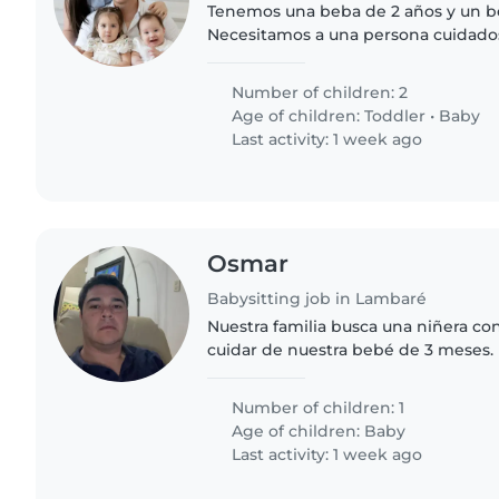
Tenemos una beba de 2 años y un b
Necesitamos a una persona cuidados
estos, cuidar del bebé y en otros ent
jugar con ella protegiendola..
Number of children: 2
Age of children:
Toddler
•
Baby
Last activity: 1 week ago
Osmar
Babysitting job in Lambaré
Nuestra familia busca una niñera co
cuidar de nuestra bebé de 3 meses. 
encontrar a alguien que pueda venir
pasar tiempo con nuestra hija..
Number of children: 1
Age of children:
Baby
Last activity: 1 week ago