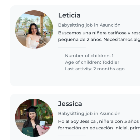
Leticia
Babysitting job in Asunción
Buscamos una niñera cariñosa y res
pequeña de 2 años. Necesitamos alg
cómodo/a con mascotas. ¡Nos encant
Number of children: 1
Age of children:
Toddler
Last activity: 2 months ago
Jessica
Babysitting job in Asunción
Hola! Soy Jessica , niñera con 3 años
formación en educación inicial, prim
estimulación temprana. Soy responsable, cariñosa y