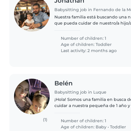
Jonathan
Babysitting job in Fernando de la M
Nuestra familia está buscando una n
que pueda cuidar de nuestro/a hijo
a alguien que se sienta cómoda coc
algunas tareas..
Number of children: 1
Age of children:
Toddler
Last activity: 2 months ago
Belén
Babysitting job in Luque
¡Hola! Somos una familia en busca d
cuidar a nuestra pequeña de 1 año y
es energética, inteligente y muy a
alguien creativo/a,..
(1)
Number of children: 1
Age of children:
Baby
•
Toddler