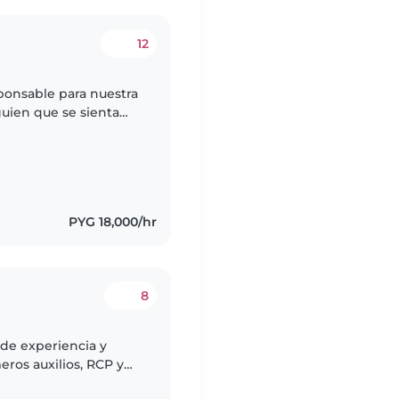
12
ponsable para nuestra
uien que se sienta
aría conocerte!
PYG 18,000/hr
8
 de experiencia y
eros auxilios, RCP y