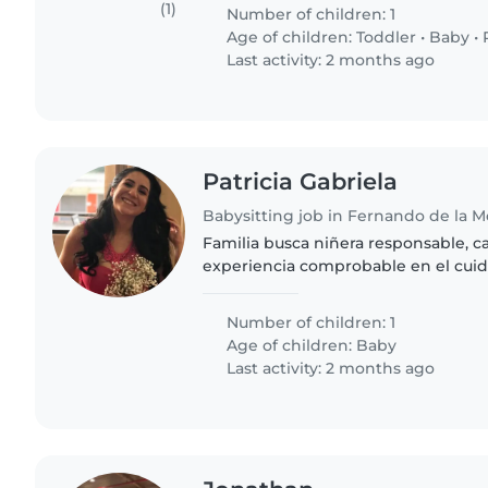
paciente, enfocada..
(1)
Number of children: 1
Age of children:
Toddler
•
Baby
•
Last activity: 2 months ago
Patricia Gabriela
Babysitting job in Fernando de la M
Familia busca niñera responsable, c
experiencia comprobable en el cuid
asistencia en el hogar en horario de la tarde
principales: • Cuidado..
Number of children: 1
Age of children:
Baby
Last activity: 2 months ago