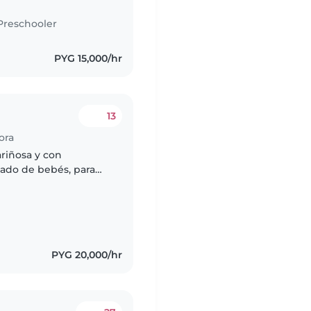
Preschooler
PYG 15,000/hr
13
ora
ariñosa y con
ado de bebés, para
. 📍 Tareas
PYG 20,000/hr