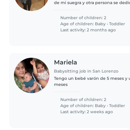
de mi suegra y otra persona se dedic
Mi hijo va a la escuela hasta la 1 Ser
los niños..
Number of children: 2
Age of children:
Baby
•
Toddler
Last activity: 2 months ago
Mariela
Babysitting job in San Lorenzo
Tengo un bebé varón de 5 meses y u
meses
Number of children: 2
Age of children:
Baby
•
Toddler
Last activity: 2 weeks ago