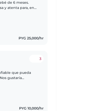
ebé de 6 meses.
a y atenta para, en
retener a la niña y
PYG 25,000/hr
3
nfiable que pueda
Nos gustaría
 a nuestra casa y
PYG 10,000/hr