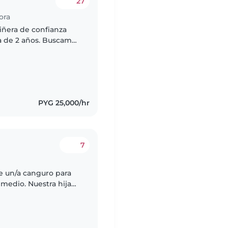
27
ora
iñera de confianza
/a de 2 años. Buscamos
inando y realizando
PYG 25,000/hr
7
e un/a canguro para
 medio. Nuestra hija
migable. Necesitamos a