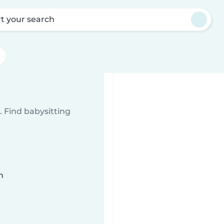
rt your search
 Find babysitting
n