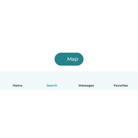
Map
Home
Search
Messages
Favorites
English
How it works
Help
Terms & Privacy
Pricing