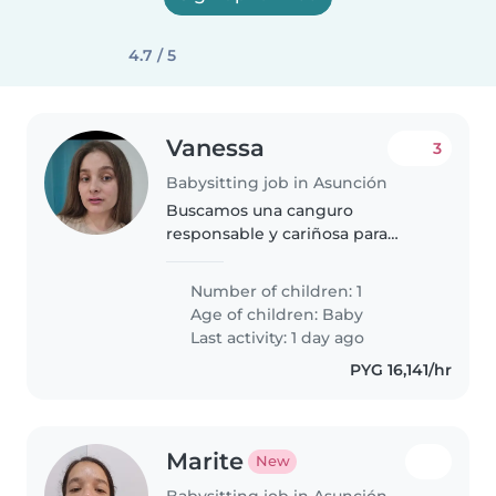
4.7 / 5
Vanessa
3
Babysitting job in Asunción
Buscamos una canguro
responsable y cariñosa para
nuestro pequeño, un bebé
juguetón y lleno de energía.
Number of children: 1
Necesitamos alguien con
Age of children:
Baby
experiencia y cómodo con
Last activity: 1 day ago
mascotas y tareas del hogar...
PYG 16,141/hr
Marite
New
Babysitting job in Asunción