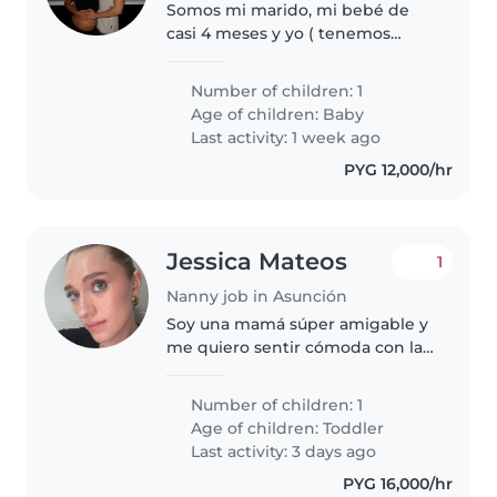
Somos mi marido, mi bebé de
casi 4 meses y yo ( tenemos
también una gatita). Yo me
quedo todo el día en la casa
Number of children: 1
porque trabajo de manera
Age of children:
Baby
remota, mi marido hace oficina.
Last activity: 1 week ago
Estamos buscando..
PYG 12,000/hr
Jessica Mateos
1
Nanny job in Asunción
Soy una mamá súper amigable y
me quiero sentir cómoda con la
persona que vive con nosotros.
Al final, será un integrante más
Number of children: 1
de la familia. Busco una persona
Age of children:
Toddler
que pueda cuidar y ayudar..
Last activity: 3 days ago
PYG 16,000/hr