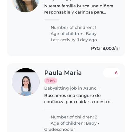
Nuestra familia busca una niñera
responsable y cariñosa para
cuidar a nuestro bebe de casi 8
meses. Ideal alguien que disfrute
Number of children: 1
jugar y acompañar a bebés
Age of children:
Baby
curiosos. Preferible que se..
Last activity: 1 day ago
PYG 18,000/hr
Paula Maria
6
New
Babysitting job in Asunción
Buscamos una canguro de
confianza para cuidar a nuestros
dos pequeños, un bebé y un
niño de primaria. Ideal que
Number of children: 2
disfrute con labores del hogar y
Age of children:
Baby
•
tenga experiencia con niños
Gradeschooler