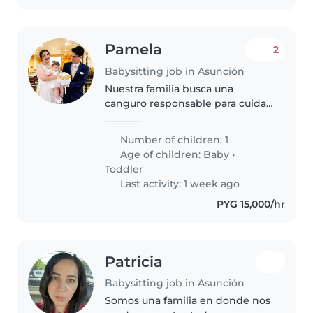
Pamela
2
Babysitting job in Asunción
Nuestra familia busca una
canguro responsable para cuidar
a nuestro bebé de 1 año.
Preferimos que sea cariñosa,
Number of children: 1
paciente y que se sienta cómoda
Age of children:
Baby
•
cocinando y haciendo tareas del
Toddler
hogar...
Last activity: 1 week ago
PYG 15,000/hr
Patricia
Babysitting job in Asunción
Somos una familia en donde nos