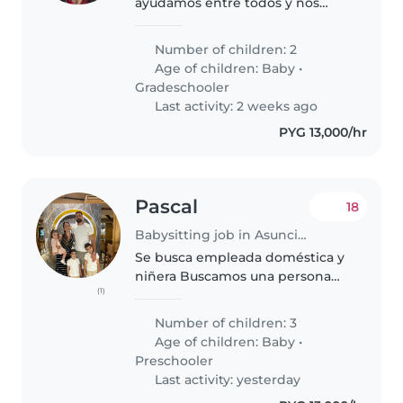
ayudamos entre todos y nos
gusta compartir y jugar.
Number of children: 2
Age of children:
Baby
•
Gradeschooler
Last activity: 2 weeks ago
PYG 13,000/hr
Pascal
18
Babysitting job in Asunción
Se busca empleada doméstica y
niñera Buscamos una persona
(1)
responsable, cálida y de
confianza para ayudarnos con la
Number of children: 3
limpieza del hogar, lavado de
Age of children:
Baby
•
ropa, cocina y apoyo con
Preschooler
nuestros..
Last activity: yesterday