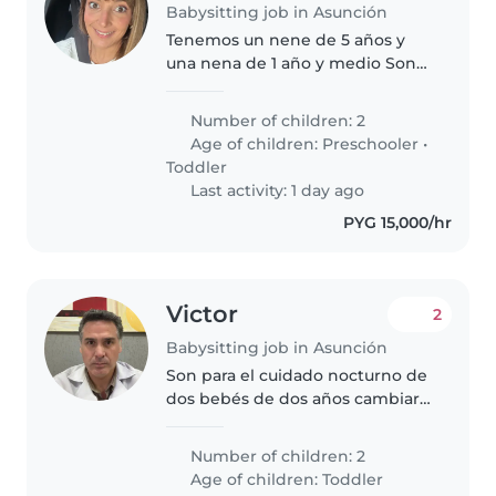
Babysitting job in Asunción
Tenemos un nene de 5 años y
una nena de 1 año y medio Son
muy buenos, les gusta jugar, ir al
parque y acompañarnos a
Number of children: 2
nuestras actividades Estamos
Age of children:
Preschooler
•
buscando alguien que nos ayude
Toddler
con..
Last activity: 1 day ago
PYG 15,000/hr
Victor
2
Babysitting job in Asunción
Son para el cuidado nocturno de
dos bebés de dos años cambiar
pañales y estar pendientes a la
noche el horario es de 19:00 hs a
Number of children: 2
7:00
Age of children:
Toddler