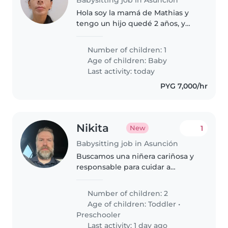
Hola soy la mamá de Mathias y
tengo un hijo quedé 2 años, y
necesito que me ayude en la
limpieza de la casa
Number of children: 1
Age of children:
Baby
Last activity: today
PYG 7,000/hr
Nikita
1
New
Babysitting job in Asunción
Buscamos una niñera cariñosa y
responsable para cuidar a
nuestros dos pequeños, un niña
de 3 años y un niño de 5 años.
Number of children: 2
Necesitamos alguien que se
Age of children:
Toddler
•
sienta cómodo con mascotas y
Preschooler
pueda..
Last activity: 1 day ago