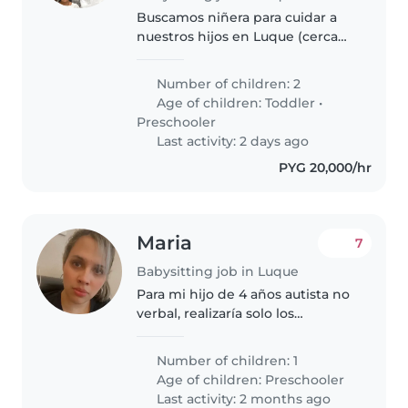
Buscamos niñera para cuidar a
nuestros hijos en Luque (cerca
del Aeropuerto). Horario:
miércoles de 10:00 a jueves 08:00
Number of children: 2
y fines de semana por medio, de
Age of children:
Toddler
•
viernes 10:00 a lunes 08:00...
Preschooler
Last activity: 2 days ago
PYG 20,000/hr
Maria
7
Babysitting job in Luque
Para mi hijo de 4 años autista no
verbal, realizaría solo los
quehaceres del niño, jugar, darle
de comer, y todo lo que sea de
Number of children: 1
el. Es un niño muy bueno y le
Age of children:
Preschooler
gusta mucho jugar en la..
Last activity: 2 months ago