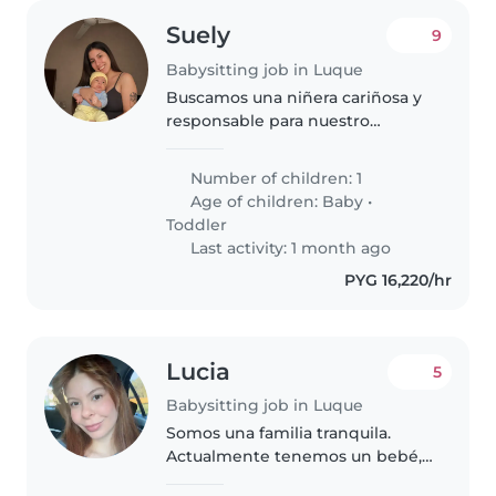
Suely
9
Babysitting job in Luque
Buscamos una niñera cariñosa y
responsable para nuestro
pequeño curioso y lleno de
energía. Que se sienta cómoda
Number of children: 1
con mascotas y tareas del hogar.
Age of children:
Baby
•
Persona amigable y paciente,
Toddler
con experiencia..
Last activity: 1 month ago
PYG 16,220/hr
Lucia
5
Babysitting job in Luque
Somos una familia tranquila.
Actualmente tenemos un bebé,
que es nuestra prioridad y