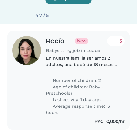
4.7 / 5
Rocío
3
New
Babysitting job in Luque
En nuestra familia seriamos 2
adultos, una bebé de 18 meses y
un niño de 6 años.
Number of children: 2
Age of children:
Baby
•
Preschooler
Last activity: 1 day ago
Average response time: 13
hours
PYG 10,000/hr