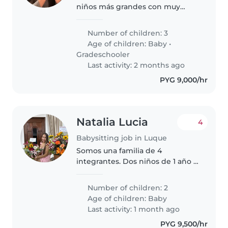
niños más grandes con muy
independientes y la bebe es
muy buena y tranquila
Number of children: 3
Age of children:
Baby
•
Gradeschooler
Last activity: 2 months ago
PYG 9,000/hr
Natalia Lucia
4
Babysitting job in Luque
Somos una familia de 4
integrantes. Dos niños de 1 año 7
meses. Yo me quedo en la casa
siempre y quiero alguien que se
Number of children: 2
encargue de mantener la casa
Age of children:
Baby
limpia y ordenada y luego me
Last activity: 1 month ago
ayude..
PYG 9,500/hr