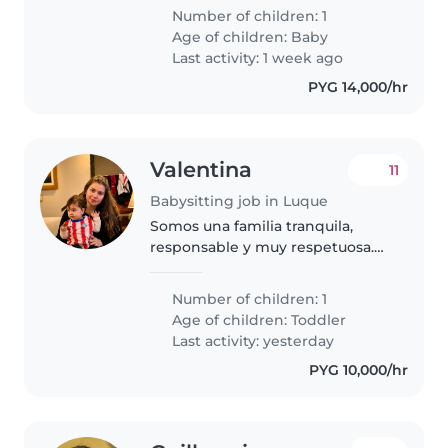
buscamos a alguien responsable,
Number of children: 1
cariñosa y de confianza para
Age of children:
Baby
acompañarnos en sus cuidados.
Last activity: 1 week ago
Valoramos..
PYG 14,000/hr
Valentina
11
Babysitting job in Luque
Somos una familia tranquila,
responsable y muy respetuosa.
Tenemos una bebé de 13 meses
que es muy simpática, juguetona
Number of children: 1
y bastante activa, por lo que
Age of children:
Toddler
buscamos a alguien que disfrute..
Last activity: yesterday
PYG 10,000/hr