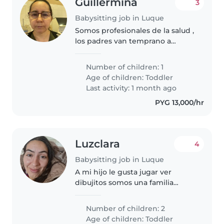
Guillermina
3
Babysitting job in Luque
Somos profesionales de la salud ,
los padres van temprano a
trabajar a sus hospitales y el niño
queda en casa de los abuelos
Number of children: 1
bajo su supervisión que también
Age of children:
Toddler
son profesionales de salud..
Last activity: 1 month ago
PYG 13,000/hr
Luzclara
4
Babysitting job in Luque
A mi hijo le gusta jugar ver
dibujitos somos una familia
tranquila y calmada
Number of children: 2
Age of children:
Toddler