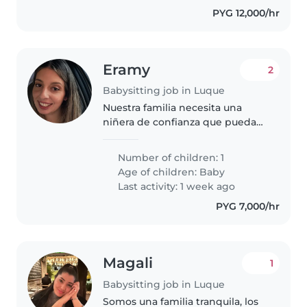
PYG 12,000/hr
Eramy
2
Babysitting job in Luque
Nuestra familia necesita una
niñera de confianza que pueda
cuidar de nuestra bebé de 4
meses. Es una niña curiosa,
Number of children: 1
cariñosa y llena de energía.
Age of children:
Baby
Buscamos a alguien que pueda
Last activity: 1 week ago
atenderla..
PYG 7,000/hr
Magali
1
Babysitting job in Luque
Somos una familia tranquila, los