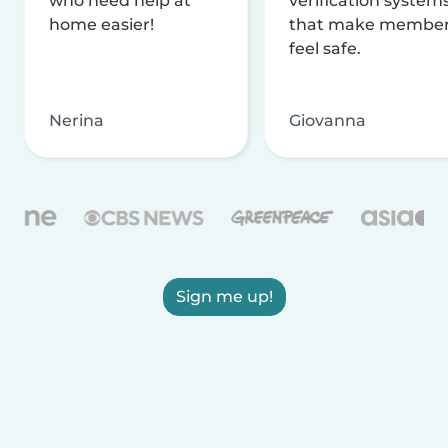
who need help at
verification system
home easier!
that make membe
feel safe.
Nerina
Giovanna
Sign me up!