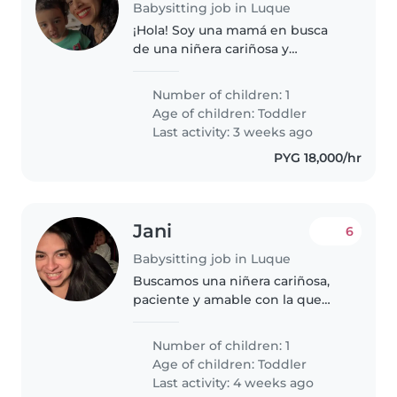
Babysitting job in Luque
¡Hola! Soy una mamá en busca
de una niñera cariñosa y
responsable para mi hijo de 1 año
y medio. ¡Es un niño muy curioso,
Number of children: 1
cariñoso y deportista! Nos
Age of children:
Toddler
encantaría que vinieras a
Last activity: 3 weeks ago
nuestra..
PYG 18,000/hr
Jani
6
Babysitting job in Luque
Buscamos una niñera cariñosa,
paciente y amable con la que
podamos mantener una
comunicación abierta. Que se
Number of children: 1
sienta cómoda jugando con
Age of children:
Toddler
nuestra hija de dos años, le
Last activity: 4 weeks ago
encanta leer libros,..