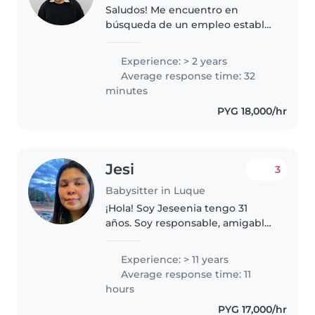
Saludos! Me encuentro en
búsqueda de un empleo estable,
cuento con una extensa
experiencia en el cuidado
Experience: > 2 years
integral infantil, también con un
Average response time: 32
intercambio cultural como aupair
minutes
en Alemania..
PYG 18,000/hr
Jesi
3
Babysitter in Luque
¡Hola! Soy Jeseenia tengo 31
años. Soy responsable, amigable
y empática, y me gusta pasar
tiempo con los niños, también
Experience: > 11 years
tengo un hijo de 11 años, me
Average response time: 11
encanta las mascotas también
hours
las..
PYG 17,000/hr