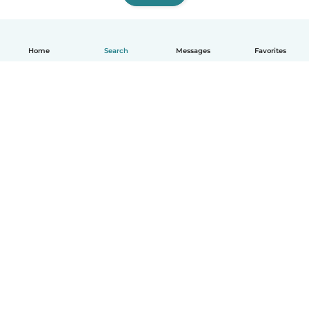
Home
Search
Messages
Favorites
English
How it works
Help
Terms & Privacy
Pricing
Company details
Babysits for Work
Community standards
© Babysits B.V.