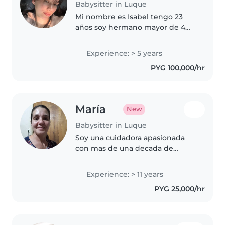
Babysitter in Luque
Mi nombre es Isabel tengo 23
años soy hermano mayor de 4
varones tengo mucha
experiencia cuidando niños y
Experience: > 5 years
también me gusta mucho
PYG 100,000/hr
convivir con ellos soy muy
creativa , paciente y simpática..
María
New
Babysitter in Luque
Soy una cuidadora apasionada
con mas de una decada de
experiencia en todas las edades.
Multilingue (mandarín, español y
Experience: > 11 years
guaraní), certificada en primeros
PYG 25,000/hr
auxilios y especializada en..