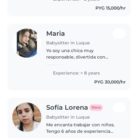
ambiente seguro y agradable.
PYG 15,000/hr
Tengo buena disposición para
aprender,..
Maria
Babysitter in Luque
Yo soy una chica muy
responsable, divertida con
muchas ganas de trabajar de
salir adelante Me gusta jugar con
Experience: > 8 years
los niños, pintar, leer, bailar
PYG 30,000/hr
hacer cualquier cosa con tal de
que los..
Sofía Lorena
New
Babysitter in Luque
Me encanta trabajar con niños.
Tengo 6 años de experiencia
cuidando niños, principalmente