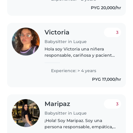
paciencia y agilidad que se
PYG 20,000/hr
requiere para este trabajo.
Trabajo..
Victoria
3
Babysitter in Luque
Hola soy Victoria una niñera
responsable, cariñosa y paciente,
con 4 años de experiencia
cuidando bebés, niños pequeños
Experience: > 4 years
y preescolares. Actualmente
PYG 17,000/hr
estoy en el tercer año de la
Licenciatura..
Maripaz
3
Babysitter in Luque
¡Hola! Soy Maripaz. Soy una
persona responsable, empática,
cariñosa, paciente y muy