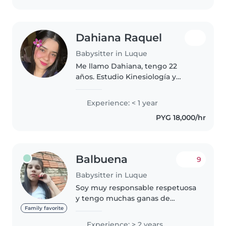
Dahiana Raquel
Babysitter in Luque
Me llamo Dahiana, tengo 22
años. Estudio Kinesiología y
Fisioterapia y actualmente
trabajo como limpiadora
Experience: < 1 year
doméstica. Soy responsable y
PYG 18,000/hr
tengo muchas ganas de seguir
aprendiendo y superándome.”
Balbuena
9
Babysitter in Luque
Soy muy responsable respetuosa
y tengo muchas ganas de
trabajar por sobre todo. Me gusta
Family favorite
ser niñera y creo q tengo la
Experience: > 2 years