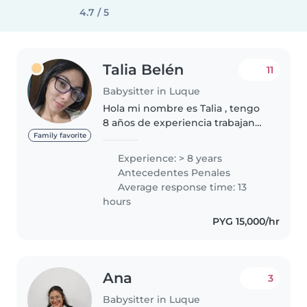
4.7 / 5
Talia Belén
11
Babysitter in Luque
Hola mi nombre es Talia , tengo
8 años de experiencia trabajando
con niños de todas las edades,
Family favorite
desde bebés hasta escolares. Soy
Experience: > 8 years
una niñera creativa, paciente y
Antecedentes Penales
empática que disfruta..
Average response time: 13
hours
PYG 15,000/hr
Ana
3
Babysitter in Luque