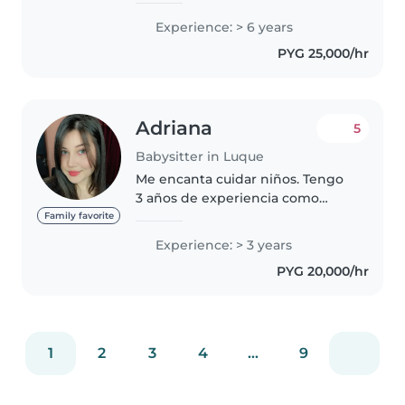
bebés y niños pequeños. ¡Estoy
Experience: > 6 years
deseando cuidar de tus hijos!
PYG 25,000/hr
Puedes ponerte en contacto
conmigo..
Adriana
5
Babysitter in Luque
Me encanta cuidar niños. Tengo
3 años de experiencia como
niñera, trabajando con bebés,
Family favorite
niños pequeños, preescolares y
Experience: > 3 years
de escuela primaria. Soy una
PYG 20,000/hr
persona responsable, creativa y..
1
2
3
4
...
9