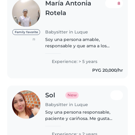
María Antonia
8
Rotela
Babysitter in Luque
Family favorite
Soy una persona amable,
(1)
responsable y que ama a los
niños, no soy tan charlatana, me
gusta hacer sentir bien al niño
Experience: > 5 years
que se encuentre en mi cuidado,
PYG 20,000/hr
no fumo, no tomo, soy del
interior..
Sol
New
Babysitter in Luque
Soy una persona responsable,
paciente y cariñosa. Me gusta
cuidar niños, acompañarlos en
sus actividades y brindarles un
Experience: > 2 years