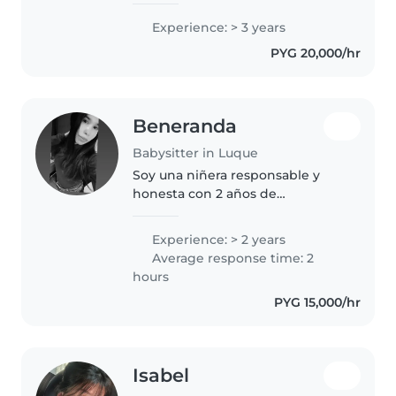
amigable, me gusta trabajar con
Experience: > 3 years
niños y brindarles un ambiente
PYG 20,000/hr
seguro y divertido. También
puedo..
Beneranda
Babysitter in Luque
Soy una niñera responsable y
honesta con 2 años de
experiencia cuidando bebés,
niñitos, preescolares y escolares.
Experience: > 2 years
Me encanta dibujar, leer cuentos,
Average response time: 2
manualidades, música y juegos
hours
creativos...
PYG 15,000/hr
Isabel