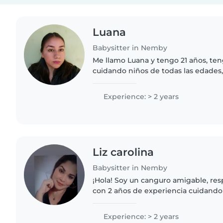
Luana
Babysitter in Nemby
Me llamo Luana y tengo 21 años, te
cuidando niños de todas las edades
preescolares. Soy una persona empá
responsable, perfecta para..
Experience: > 2 years
Liz carolina
Babysitter in Nemby
¡Hola! Soy un canguro amigable, re
con 2 años de experiencia cuidando 
edades. Me encanta leer cuentos, h
tocar música. También..
Experience: > 2 years