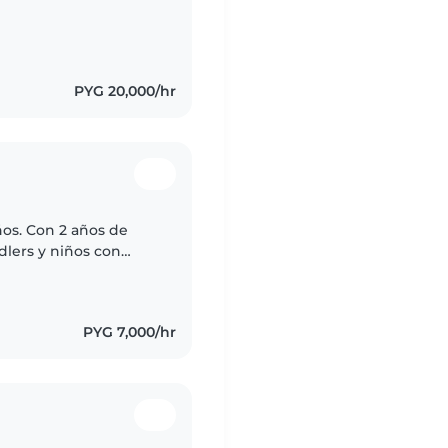
re tuve contacto y
PYG 20,000/hr
ños. Con 2 años de
dlers y niños con
gar y ayudar en las
PYG 7,000/hr