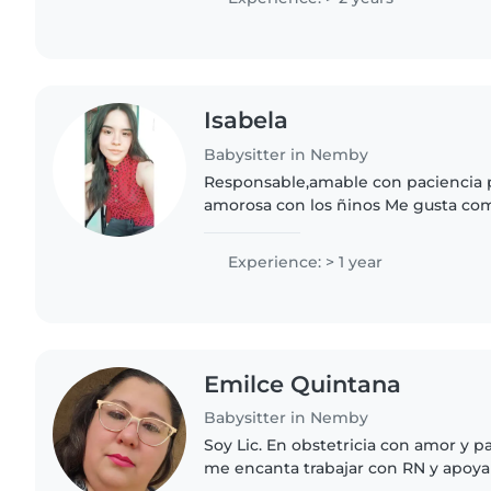
Isabela
Babysitter in Nemby
Responsable,amable con paciencia po
amorosa con los ñinos Me gusta com
criaturas jugar,canter me gusta coci
ellos.. y tenerlos bien..
Experience: > 1 year
Emilce Quintana
Babysitter in Nemby
Soy Lic. En obstetricia con amor y p
me encanta trabajar con RN y apoyar 