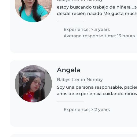
estoy buscando trabajo de niñera ..
desde recién nacido Me gusta mucho
muy responsable amable y
Experience: > 3 years
Average response time: 13 hours
Angela️
Babysitter in Nemby
Soy una persona responsable, pacien
años de experiencia cuidando niños
También tengo experiencia con niñ
especiales, especialmente..
Experience: > 2 years