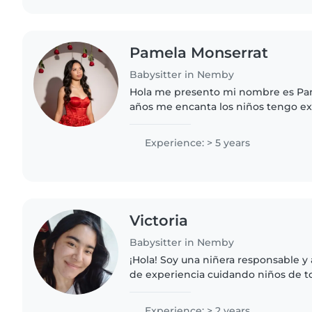
Pamela Monserrat
Babysitter in Nemby
Hola me presento mi nombre es Pa
años me encanta los niños tengo ex
hermana mayor y desde pequeños 
dispongo de lunes viernes..
Experience: > 5 years
Victoria
Babysitter in Nemby
¡Hola! Soy una niñera responsable y
de experiencia cuidando niños de t
encanta la música y los juegos. Act
universidad y..
Experience: > 2 years