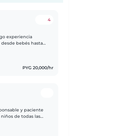
4
ngo experiencia
, desde bebés hasta
tica, paciente y
PYG 20,000/hr
sponsable y paciente
niños de todas las
acer manualidades y