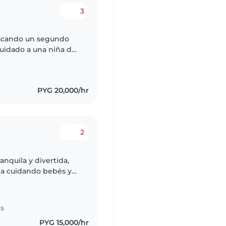
3
cuidado a una niña de
de a mi propio sobrino
PYG 20,000/hr
2
anquila y divertida,
cia cuidando bebés y
 y me encanta leer
es
PYG 15,000/hr