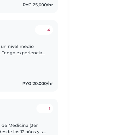
PYG 25,000/hr
4
n un nivel medio
. Tengo experiencia
, desde bebés hasta
PYG 20,000/hr
1
 de Medicina (3er
esde los 12 años y soy