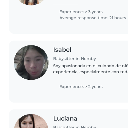
profesora del mismo deporte, siemp
afinidad con los..
Experience: > 3 years
Average response time: 21 hours
Isabel
Babysitter in Nemby
Soy apasionada en el cuidado de ni
experiencia, especialmente con tod
dificultades auditivas. Me encanta ju
tareas del hogar...
Experience: > 2 years
Luciana
Babysitter in Nemby