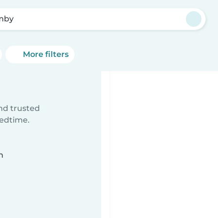
mby
More filters
ind trusted
bedtime.
n