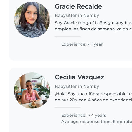
Gracie Recalde
Babysitter in Nemby
Soy Gracie tengo 21 años y estoy buscando un segundo
empleo los fines de semana, ya eh 
3 por más de un año, y también cui
desde que tenia..
Experience: > 1 year
Cecilia Vázquez
Babysitter in Nemby
¡Hola! Soy una niñera responsable, tr
en sus 20s, con 4 años de experien
niños pequeños. Estudio Psicología
cuentos, dibujar..
Experience: > 4 years
Average response time: 6 minut