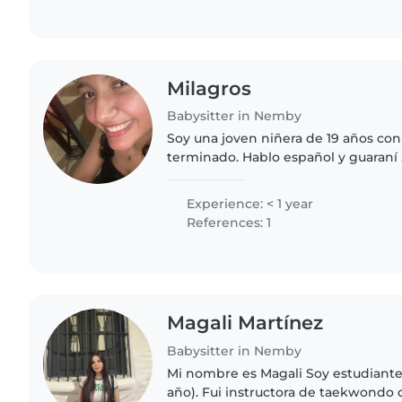
Milagros
Babysitter in Nemby
Soy una joven niñera de 19 años co
terminado. Hablo español y guaraní 
cuidando niños de todas las edades
adolescentes. Aunque..
Experience: < 1 year
References: 1
Magali Martínez
Babysitter in Nemby
Mi nombre es Magali Soy estudiante
año). Fui instructora de taekwondo d