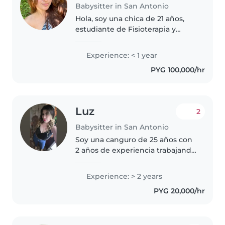
Babysitter in San Antonio
Hola, soy una chica de 21 años,
estudiante de Fisioterapia y
Kinesiología. Me considero una
persona responsable, amable,
Experience: < 1 year
paciente y muy atenta. Tengo
PYG 100,000/hr
experiencia en el cuidado de
niños..
Luz
2
Babysitter in San Antonio
Soy una canguro de 25 años con
2 años de experiencia trabajando
con bebés y niños pequeños. Me
considero una persona
Experience: > 2 years
responsable, divertida y
PYG 20,000/hr
tranquila. Disfruto mucho
leyéndoles cuentos..