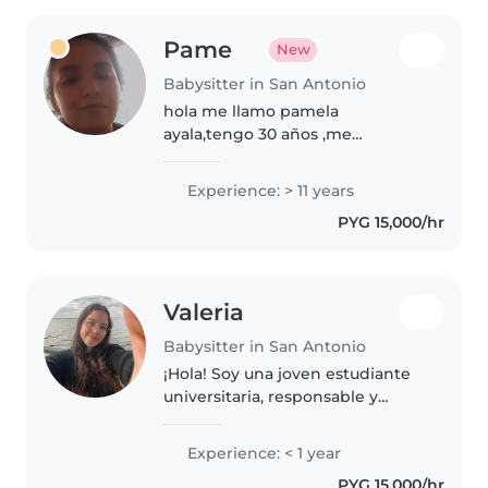
Pame
New
Babysitter in San Antonio
hola me llamo pamela
ayala,tengo 30 años ,me
considero una persona muy
paciente con criaturas me
Experience: > 11 years
especializo con limpieza del
PYG 15,000/hr
hogar también con la cosina soy
responsable y cuidadosa..
Valeria
Babysitter in San Antonio
¡Hola! Soy una joven estudiante
universitaria, responsable y
amigable, que busca cuidar
niños en tu hogar. Tengo
Experience: < 1 year
habilidades en dibujo,
PYG 15,000/hr
manualidades, música y juegos, y