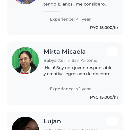
tengo 19 años , me considero
una persona muy paciente con
criaturas me gusta dibujar pintar
Experience: < 1 year
y ayudar en temas del hogar ,
PYG 15,000/hr
soy responsable y cuidadosa..
Mirta Micaela
Babysitter in San Antonio
¡Hola! Soy una joven responsable
y creativa, egresada de docente,
buscando cuidar niños en edad
preescolar y escolar. Me encanta
Experience: < 1 year
leer, hacer manualidades y jugar.
PYG 15,000/hr
Soy paciente y cómoda..
Lujan