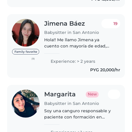
me encanta..
Jimena Báez
19
Babysitter in San Antonio
Hola!! Me llamo Jimena ya
cuento con mayoría de edad,
tengo disponibilidad para
Family favorite
tiempo completo con retiro.
(9)
Experience: > 2 years
Experiencia en bebes RN a
PYG 20,000/hr
nenes de edad primaria. Si
necesitan niñera para..
Margarita
New
Babysitter in San Antonio
Soy una canguro responsable y
paciente con formación en
primeros auxilios. Me encanta
organizar juegos, manualidades y