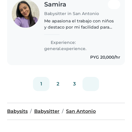
Samira
Babysitter in San Antonio
Me apasiona el trabajo con niños
y destaco por mi facilidad para
comunicar, conectar con los
niños mi experiencia combina la
Experience:
enseñanza formal con la práctica
general.experience.
diaria en el hogar, cuidando..
PYG 20,000/hr
1
2
3
Babysits
Babysitter
San Antonio