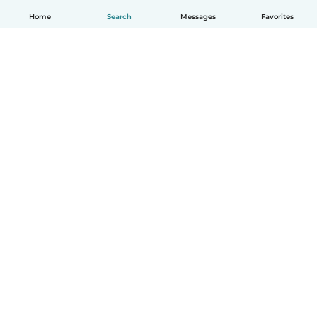
Home
Search
Messages
Favorites
English
How it works
Help
Terms & Privacy
Pricing
Company details
Babysits for Work
Community standards
© Babysits B.V.