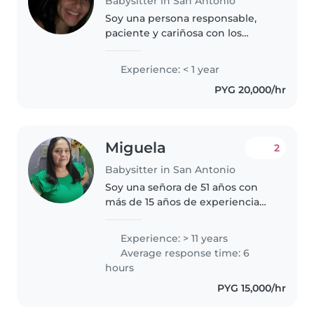
Babysitter in San Antonio
Soy una persona responsable,
paciente y cariñosa con los
niños. Me destaco por crear un
ambiente seguro, divertido y de
Experience: < 1 year
confianza, ayudando tanto en el
PYG 20,000/hr
cuidado como en las actividades..
Miguela
2
Babysitter in San Antonio
Soy una señora de 51 años con
más de 15 años de experiencia
en el cuidado de niños de todas
las edades. A lo largo de mi
Experience: > 11 years
trayectoria, he acompañado y
Average response time: 6
cuidado a criaturas con mucho..
hours
PYG 15,000/hr