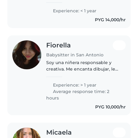
apasionada por el cuidado de
niños. Tengo experiencia con
Experience: < 1 year
niños pequeños y me encanta
PYG 14,000/hr
leerles cuentos, dibujar y hacer
manualidades...
Fiorella
Babysitter in San Antonio
Soy una niñera responsable y
creativa. Me encanta dibujar, leer
y jugar con ellos. También puedo
ayudar con la tarea y cocinar.
Experience: > 1 year
Average response time: 2
hours
PYG 10,000/hr
Micaela