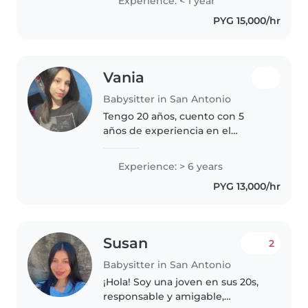
Experience: < 1 year
actividades creativas para chicos
PYG 15,000/hr
de todas las edades. Estoy..
Vania
Babysitter in San Antonio
Tengo 20 años, cuento con 5
años de experiencia en el
cuidado de niños y además soy
mamá de una niña de 2 años, lo
Experience: > 6 years
que me ha dado aún más
PYG 13,000/hr
experiencia, paciencia y
responsabilidad en..
Susan
2
Babysitter in San Antonio
¡Hola! Soy una joven en sus 20s,
responsable y amigable,