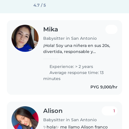
4.7 / 5
Mika
Babysitter in San Antonio
¡Hola! Soy una niñera en sus 20s,
divertida, responsable y
amigable. Tengo 2 años de
experiencia cuidando bebés,
Experience: > 2 years
niños pequeños y niños en edad
Average response time: 13
escolar. Me encanta dibujar, leer
minutes
cuentos..
PYG 9,000/hr
Alison
1
Babysitter in San Antonio
✨hola✨ me llamo Alison franco