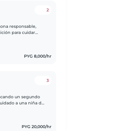
2
sona responsable,
ición para cuidar
os en sus actividades
PYG 8,000/hr
3
cuidado a una niña de
de a mi propio sobrino
PYG 20,000/hr