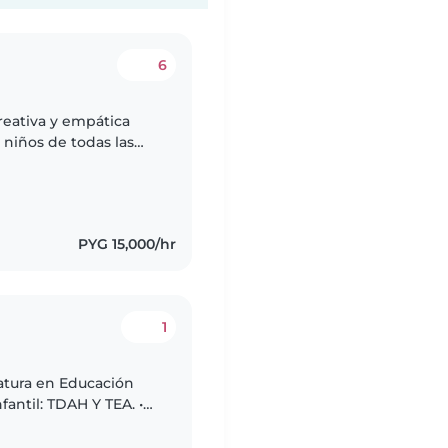
6
reativa y empática
niños de todas las
entos, hacer
PYG 15,000/hr
1
atura en Educación
nfantil: TDAH Y TEA. •
 Recursos para la