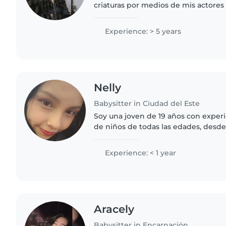
criaturas por medios de mis actores
Experience: > 5 years
Nelly
Babysitter in Ciudad del Este
Soy una joven de 19 años con experi
de niños de todas las edades, desd
adolescentes. Soy una persona resp
paciente. Además de mis..
Experience: < 1 year
Aracely
Babysitter in Encarnación