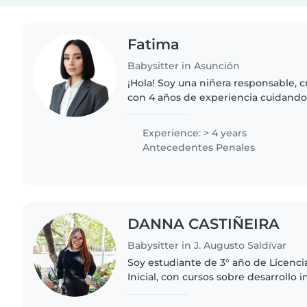
Fatima
Babysitter in Asunción
¡Hola! Soy una niñera responsable, c
con 4 años de experiencia cuidando 
edades. Me encanta dibujar, leer cu
manualidades y tocar música..
Experience: > 4 years
Antecedentes Penales
DANNA CASTIÑEIRA
Babysitter in J. Augusto Saldívar
Soy estudiante de 3° año de Licenci
Inicial, con cursos sobre desarrollo i
TDAH y Dificultades del Aprendizaje:
atención, concentración..