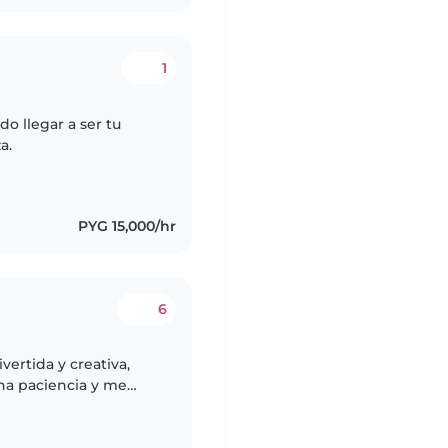
1
o llegar a ser tu
a.
PYG 15,000/hr
6
vertida y creativa,
ha paciencia y me
equeños. Estoy