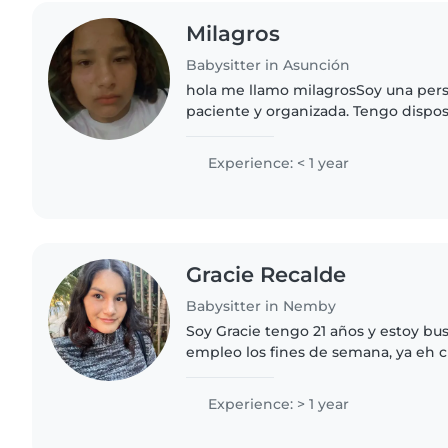
Milagros
Babysitter in Asunción
hola me llamo milagrosSoy una per
paciente y organizada. Tengo dispos
niños con atención y cariño, ayudarl
y velar por su bienestar...
Experience: < 1 year
Gracie Recalde
Babysitter in Nemby
Soy Gracie tengo 21 años y estoy buscando un segundo
empleo los fines de semana, ya eh 
3 por más de un año, y también cui
desde que tenia..
Experience: > 1 year