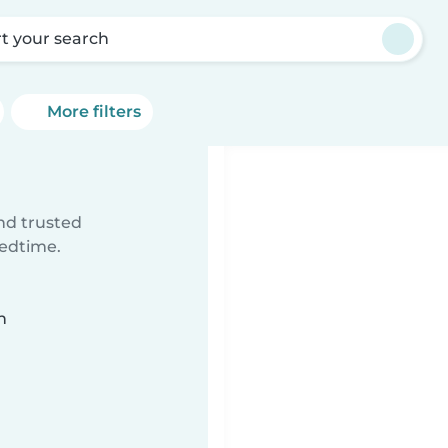
rt your search
More filters
ind trusted
bedtime.
n