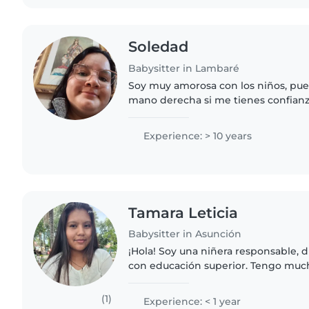
Soledad
Babysitter in Lambaré
Soy muy amorosa con los niños, pued
mano derecha si me tienes confianz
Experience: > 10 years
Tamara Leticia
Babysitter in Asunción
¡Hola! Soy una niñera responsable, di
con educación superior. Tengo muc
encanta jugar y dibujar con niños p
disponible para cuidar..
(1)
Experience: < 1 year