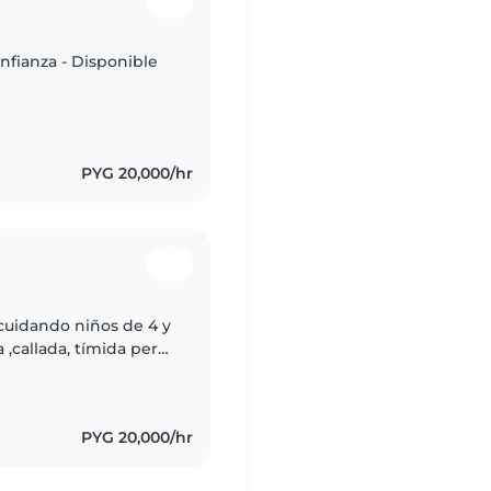
nfianza - Disponible
PYG 20,000/hr
cuidando niños de 4 y
 ,callada, tímida pero
é limpiar, ordenar y
PYG 20,000/hr