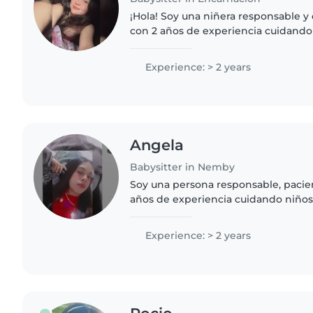
¡Hola! Soy una niñera responsable y 
con 2 años de experiencia cuidando
preescolar. Me encanta dibujar, leer
y jugar con los..
Experience: > 2 years
Angela️
Babysitter in Nemby
Soy una persona responsable, pacien
años de experiencia cuidando niños
También tengo experiencia con niñ
especiales, especialmente..
Experience: > 2 years