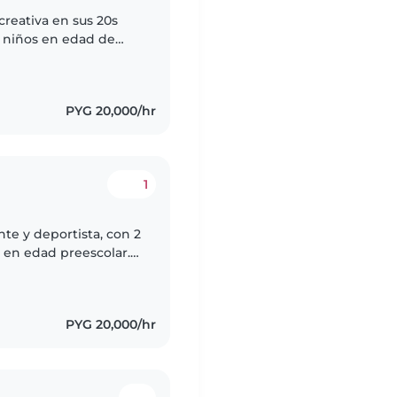
creativa en sus 20s
 niños en edad de
 cuentos, tocar música
PYG 20,000/hr
1
te y deportista, con 2
 en edad preescolar.
os con necesidades
PYG 20,000/hr