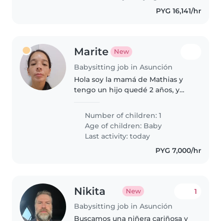
mascotas y tareas del hogar...
PYG 16,141/hr
Marite
New
Babysitting job in Asunción
Hola soy la mamá de Mathias y
tengo un hijo quedé 2 años, y
necesito que me ayude en la
limpieza de la casa
Number of children: 1
Age of children:
Baby
Last activity: today
PYG 7,000/hr
Nikita
1
New
Babysitting job in Asunción
Buscamos una niñera cariñosa y