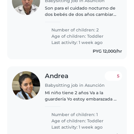
Babysitting job in Asunción
Son para el cuidado nocturno de
dos bebés de dos años cambiar
pañales y estar pendientes a la
noche el horario es de 19:00 hs a
Number of children: 2
7:00
Age of children:
Toddler
Last activity: 1 week ago
PYG 12,000/hr
Andrea
5
Babysitting job in Asunción
Mi niño tiene 2 años Va a la
guardería Yo estoy embarazada y
viene en diciembre Voy a
necesitar más apoyo con el baby
Number of children: 1
Age of children:
Toddler
Last activity: 1 week ago