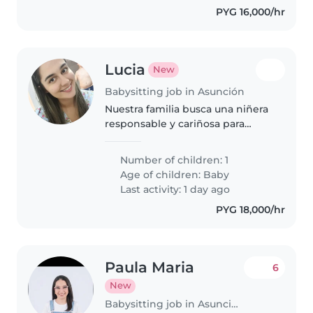
PYG 16,000/hr
Lucia
New
Babysitting job in Asunción
Nuestra familia busca una niñera
responsable y cariñosa para
cuidar a nuestro bebe de casi 8
meses. Ideal alguien que disfrute
Number of children: 1
jugar y acompañar a bebés
Age of children:
Baby
curiosos. Preferible que se..
Last activity: 1 day ago
PYG 18,000/hr
Paula Maria
6
New
Babysitting job in Asunción