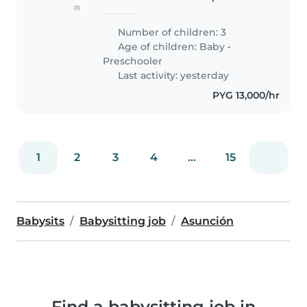
(1)
responsable, cálida y de
confianza para ayudarnos con la
Number of children: 3
limpieza del hogar, lavado de
Age of children:
Baby
•
ropa, cocina y apoyo con
Preschooler
nuestros..
Last activity: yesterday
PYG 13,000/hr
1
2
3
4
...
15
Babysits
Babysitting job
Asunción
Find a babysitting job in