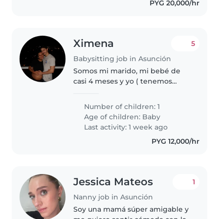
PYG 20,000/hr
Ximena
5
Babysitting job in Asunción
Somos mi marido, mi bebé de
casi 4 meses y yo ( tenemos
también una gatita). Yo me
quedo todo el día en la casa
Number of children: 1
porque trabajo de manera
Age of children:
Baby
remota, mi marido hace oficina.
Last activity: 1 week ago
Estamos buscando..
PYG 12,000/hr
Jessica Mateos
1
Nanny job in Asunción
Soy una mamá súper amigable y