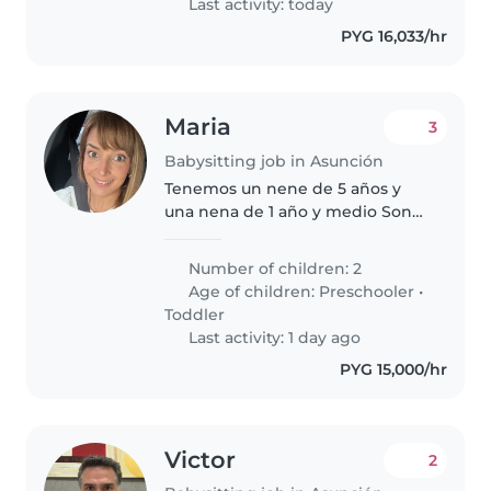
Last activity: today
PYG 16,033/hr
Maria
3
Babysitting job in Asunción
Tenemos un nene de 5 años y
una nena de 1 año y medio Son
muy buenos, les gusta jugar, ir al
parque y acompañarnos a
Number of children: 2
nuestras actividades Estamos
Age of children:
Preschooler
•
buscando alguien que nos ayude
Toddler
con..
Last activity: 1 day ago
PYG 15,000/hr
Victor
2