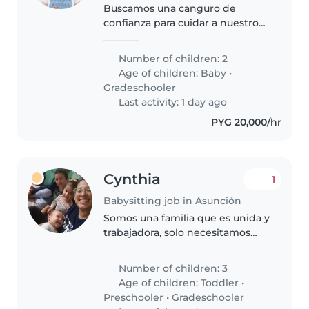
Buscamos una canguro de
confianza para cuidar a nuestros
dos pequeños, un bebé y un
niño de primaria. Ideal que
Number of children: 2
disfrute con labores del hogar y
Age of children:
Baby
•
tenga experiencia con niños
Gradeschooler
tranquilos..
Last activity: 1 day ago
PYG 20,000/hr
Cynthia
1
Babysitting job in Asunción
Somos una familia que es unida y
trabajadora, solo necesitamos
una ayuda extra con los niños
Number of children: 3
Age of children:
Toddler
•
Preschooler
•
Gradeschooler