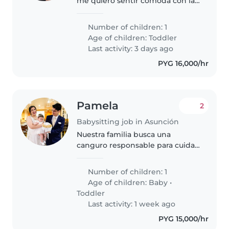
me quiero sentir cómoda con la
persona que vive con nosotros.
Al final, será un integrante más
Number of children: 1
de la familia. Busco una persona
Age of children:
Toddler
que pueda cuidar y ayudar..
Last activity: 3 days ago
PYG 16,000/hr
Pamela
2
Babysitting job in Asunción
Nuestra familia busca una
canguro responsable para cuidar
a nuestro bebé de 1 año.
Preferimos que sea cariñosa,
Number of children: 1
paciente y que se sienta cómoda
Age of children:
Baby
•
cocinando y haciendo tareas del
Toddler
hogar...
Last activity: 1 week ago
PYG 15,000/hr