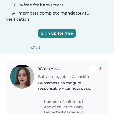
100% free for babysitters
All members complete mandatory ID
verification
Sign up for free
4.7 / 5
Vanessa
3
Babysitting job in Asunción
Buscamos una canguro
responsable y cariñosa para
nuestro pequeño, un bebé
juguetón y lleno de energía.
Number of children: 1
Necesitamos alguien con
Age of children:
Baby
experiencia y cómodo con
Last activity: 1 day ago