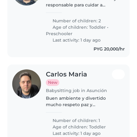
responsable para cuidar a
nuestros dos pequeños, un niña
de 3 años y un niño de 5 años.
Number of children: 2
Necesitamos alguien que se
Age of children:
Toddler
•
sienta cómodo con mascotas y
Preschooler
pueda..
Last activity: 1 day ago
PYG 20,000/hr
Carlos Maria
New
Babysitting job in Asunción
Buen ambiente y divertido
mucho respeto paz y
tranquilidad y limpio
Number of children: 1
Age of children:
Toddler
Last activity: 1 day ago